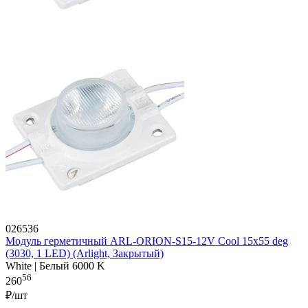
026536
Модуль герметичный ARL-ORION-S15-12V Cool 15x55 deg
(3030, 1 LED) (Arlight, Закрытый)
White | Белый 6000 K
56
260
₽/шт