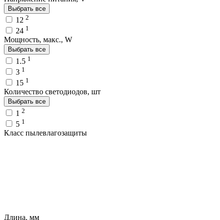
Выбрать все
2
12
1
24
Мощность, макс., W
Выбрать все
1
1.5
1
3
1
15
Количество светодиодов, шт
Выбрать все
2
1
1
5
Класс пылевлагозащиты
Длина, мм