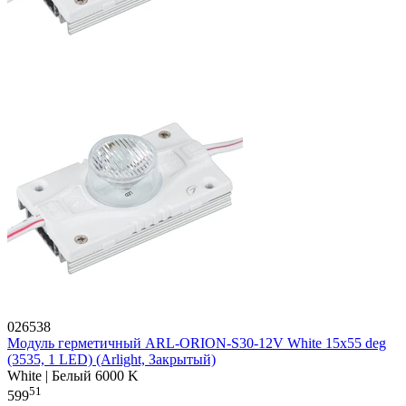
026538
Модуль герметичный ARL-ORION-S30-12V White 15x55 deg
(3535, 1 LED) (Arlight, Закрытый)
White | Белый 6000 K
51
599