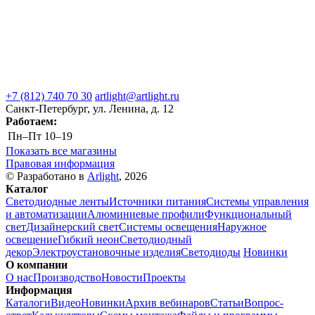
+7 (812) 740 70 30
artlight@artlight.ru
Санкт-Петербург, ул. Ленина, д. 12
Работаем:
Пн–Пт
10–19
Показать все магазины
Правовая информация
© Разработано в
Arlight
, 2026
Каталог
Светодиодные ленты
Источники питания
Системы управления
и автоматизации
Алюминиевые профили
Функциональный
свет
Дизайнерский свет
Системы освещения
Наружное
освещение
Гибкий неон
Светодиодный
декор
Электроустановочные изделия
Светодиоды
Новинки
О компании
О нас
Производство
Новости
Проекты
Информация
Каталоги
Видео
Новинки
Архив вебинаров
Статьи
Вопрос-