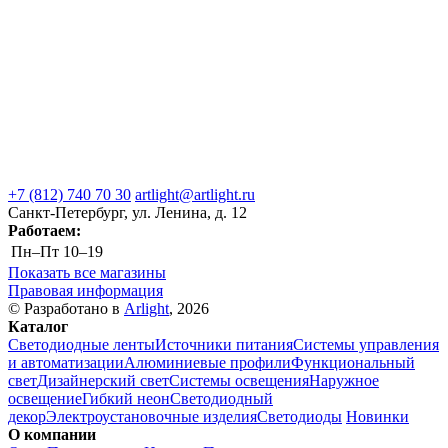
+7 (812) 740 70 30
artlight@artlight.ru
Санкт-Петербург, ул. Ленина, д. 12
Работаем:
Пн–Пт
10–19
Показать все магазины
Правовая информация
© Разработано в
Arlight
, 2026
Каталог
Светодиодные ленты
Источники питания
Системы управления
и автоматизации
Алюминиевые профили
Функциональный
свет
Дизайнерский свет
Системы освещения
Наружное
освещение
Гибкий неон
Светодиодный
декор
Электроустановочные изделия
Светодиоды
Новинки
О компании