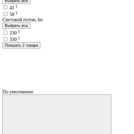
Выбрать все
1
41
1
58
Световой поток, lm
Выбрать все
1
230
1
330
Показать 2 товара
По умолчанию