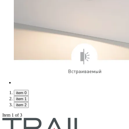
item 0
item 1
item 2
Item 1 of 3