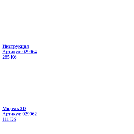
Инструкция
Артикул: 029964
285 Кб
Модель 3D
Артикул: 029962
111 Кб