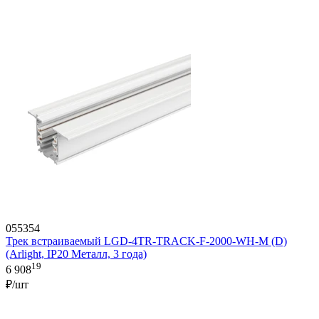
055354
Трек встраиваемый LGD-4TR-TRACK-F-2000-WH-M (D)
(Arlight, IP20 Металл, 3 года)
19
6 908
₽/шт