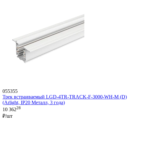
055355
Трек встраиваемый LGD-4TR-TRACK-F-3000-WH-M (D)
(Arlight, IP20 Металл, 3 года)
28
10 362
₽/шт