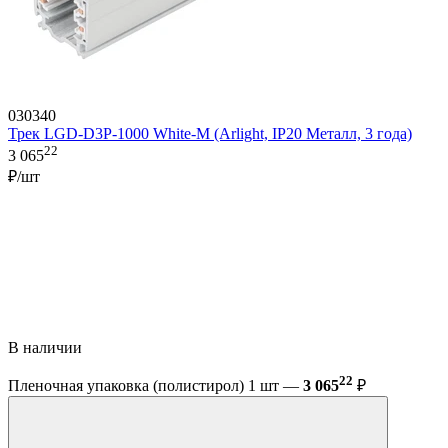
030340
Трек LGD-D3P-1000 White-M (Arlight, IP20 Металл, 3 года)
22
3 065
₽/шт
В наличии
22
Пленочная упаковка (полистирол) 1 шт —
3 065
₽