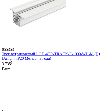
055353
Трек встраиваемый LGD-4TR-TRACK-F-1000-WH-M (D)
(Arlight, IP20 Металл, 3 года)
54
3 735
₽/шт