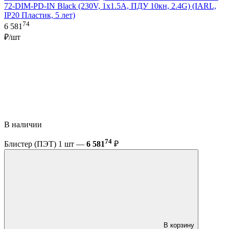
72-DIM-PD-IN Black (230V, 1x1.5A, ПДУ 10кн, 2.4G) (IARL,
IP20 Пластик, 5 лет)
74
6 581
₽/шт
В наличии
74
Блистер (ПЭТ) 1 шт —
6 581
₽
В корзину