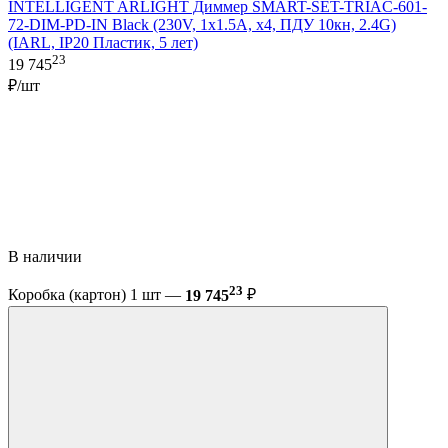
INTELLIGENT ARLIGHT Диммер SMART-SET-TRIAC-601-
72-DIM-PD-IN Black (230V, 1x1.5A, x4, ПДУ 10кн, 2.4G)
(IARL, IP20 Пластик, 5 лет)
23
19 745
₽/шт
В наличии
23
Коробка (картон) 1 шт —
19 745
₽