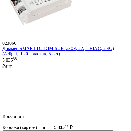
023066
Диммер SMART-D2-DIM-SUF (230V, 2A, TRIAC, 2.4G)
(Arlight, IP20 Пластик, 5 лет)
38
5 835
₽/шт
В наличии
38
Коробка (картон) 1 шт —
5 835
₽