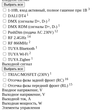
Выбрать все
3
1-10В, вход активный, полное гашение при 1В
1
DALI DT4
2
DMX (сигналы D+, D-)
1
DMX RDM (сигналы D+, D-)
12
PushDim (подача AC 230V)
14
RF 2.4GHz
2
RF 866MHz
1
TUYA Bluetooth
2
TUYA Wi-Fi
1
TUYA Zigbee
Выходной сигнал
Выбрать все
1
TRIAC/MOSFET (230V)
16
Отсечка фазы задний фронт (RC)
15
Отсечка фазы передний фронт (RL)
Входное напряжение, V
Выходное напряжение, V
Выходной ток, A
Выходная мощность, W
Элементы управления