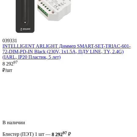
039331
INTELLIGENT ARLIGHT Диммер SMART-SET-TRIAC-601-
72-DIM-PD-IN Black (230V, 1x1.5A, ПДУ LINE, TY, 2.4G)
(IARL, IP20 Пластик, 5 лет)
97
8 292
₽/шт
В наличии
97
Блистер (ПЭТ) 1 шт —
8 292
₽