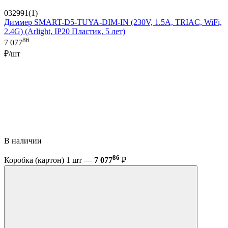
032991(1)
Диммер SMART-D5-TUYA-DIM-IN (230V, 1.5A, TRIAC, WiFi,
2.4G) (Arlight, IP20 Пластик, 5 лет)
86
7 077
₽/шт
В наличии
86
Коробка (картон) 1 шт —
7 077
₽