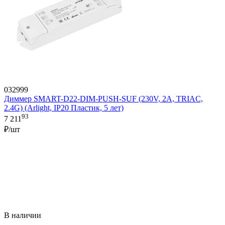
032999
Диммер SMART-D22-DIM-PUSH-SUF (230V, 2A, TRIAC,
2.4G) (Arlight, IP20 Пластик, 5 лет)
93
7 211
₽/шт
В наличии