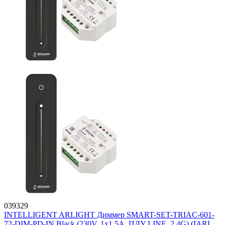
039329
INTELLIGENT ARLIGHT Диммер SMART-SET-TRIAC-601-
72-DIM-PD-IN Black (230V, 1x1.5A, ПДУ LINE, 2.4G) (IARL,