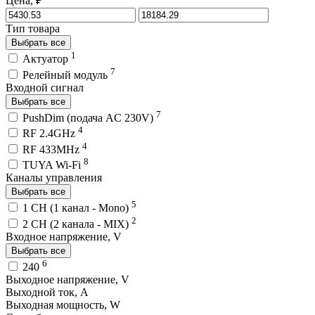
Цена, ₽
Тип товара
Выбрать все
1
Актуатор
7
Релейный модуль
Входной сигнал
Выбрать все
7
PushDim (подача AC 230V)
4
RF 2.4GHz
4
RF 433MHz
8
TUYA Wi-Fi
Каналы управления
Выбрать все
5
1 CH (1 канал - Mono)
2
2 CH (2 канала - MIX)
Входное напряжение, V
Выбрать все
6
240
Выходное напряжение, V
Выходной ток, A
Выходная мощность, W