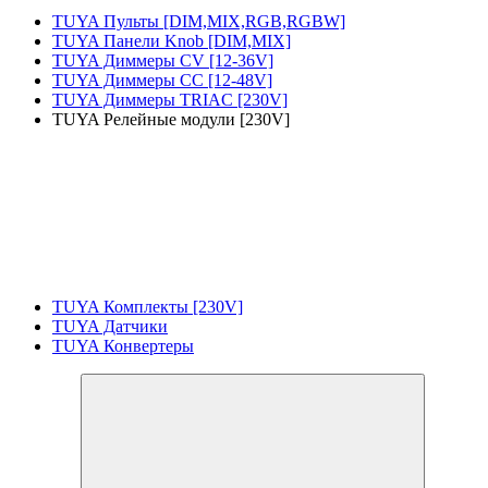
TUYA Пульты [DIM,MIX,RGB,RGBW]
TUYA Панели Knob [DIM,MIX]
TUYA Диммеры CV [12-36V]
TUYA Диммеры CC [12-48V]
TUYA Диммеры TRIAC [230V]
TUYA Релейные модули [230V]
TUYA Комплекты [230V]
TUYA Датчики
TUYA Конвертеры