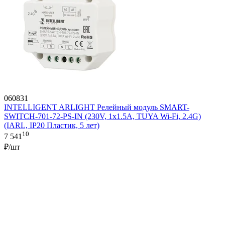
060831
INTELLIGENT ARLIGHT Релейный модуль SMART-
SWITCH-701-72-PS-IN (230V, 1x1.5A, TUYA Wi-Fi, 2.4G)
(IARL, IP20 Пластик, 5 лет)
10
7 541
₽/шт