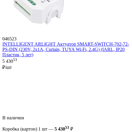
046523
INTELLIGENT ARLIGHT Актуатор SMART-SWITCH-702-72-
PS-DIN (230V, 2x1A, Curtain, TUYA Wi-Fi, 2.4G) (IARL, IP20
Пластик, 5 лет)
53
5 430
₽/шт
В наличии
53
Коробка (картон) 1 шт —
5 430
₽