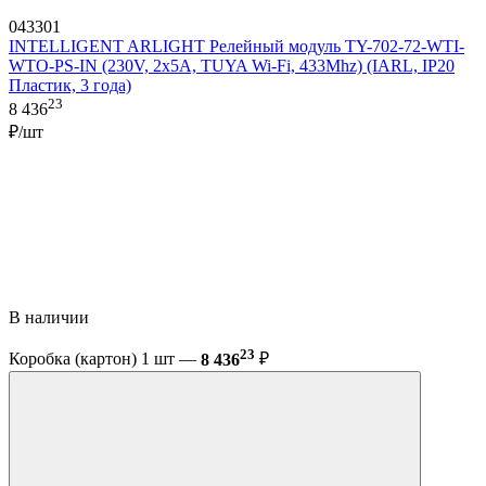
043301
INTELLIGENT ARLIGHT Релейный модуль TY-702-72-WTI-
WTO-PS-IN (230V, 2x5A, TUYA Wi-Fi, 433Mhz) (IARL, IP20
Пластик, 3 года)
23
8 436
₽/шт
В наличии
23
Коробка (картон) 1 шт —
8 436
₽