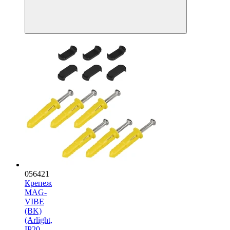
056421
Крепеж
MAG-
VIBE
(BK)
(Arlight,
IP20