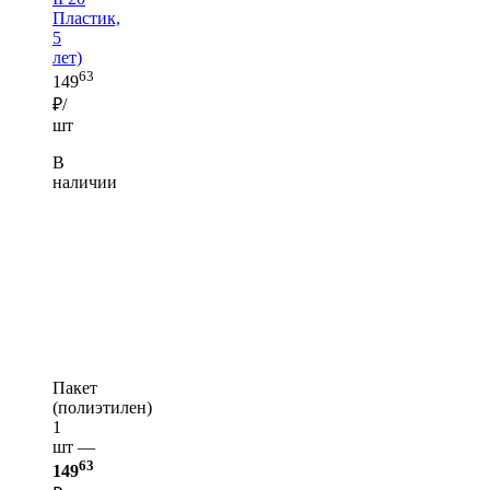
Пластик,
5
лет)
63
149
₽/
шт
В
наличии
Пакет
(полиэтилен)
1
шт —
63
149