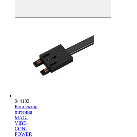
044183
Коннектор
питания
MAG-
VIBE-
CON-
POWER