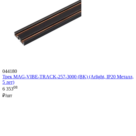
044180
Трек MAG-VIBE-TRACK-257-3000 (BK) (Arlight, IP20 Металл,
5 лет)
08
6 353
₽/шт