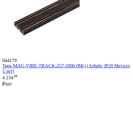
044179
Трек MAG-VIBE-TRACK-257-2000 (BK) (Arlight, IP20 Металл,
5 лет)
39
4 234
₽/шт