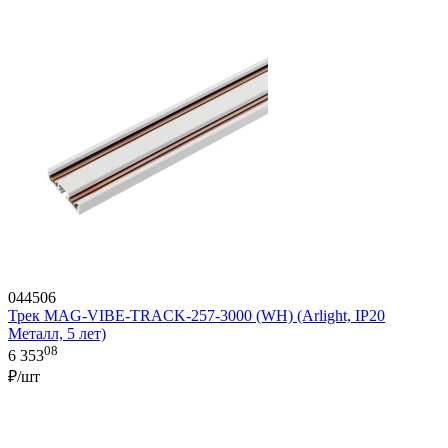
044506
Трек MAG-VIBE-TRACK-257-3000 (WH) (Arlight, IP20
Металл, 5 лет)
08
6 353
₽/шт