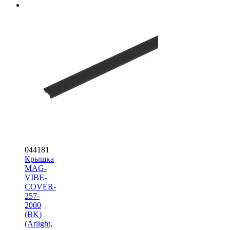
044181
Крышка
MAG-
VIBE-
COVER-
257-
2000
(BK)
(Arlight,