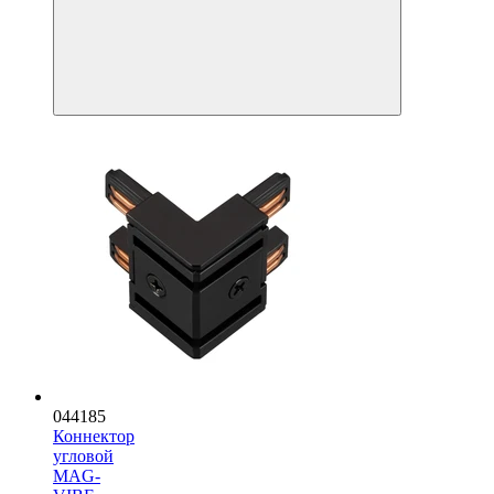
044185
Коннектор
угловой
MAG-