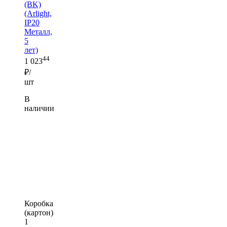
(BK)
(Arlight,
IP20
Металл,
5
лет)
44
1 023
₽/
шт
В
наличии
Коробка
(картон)
1