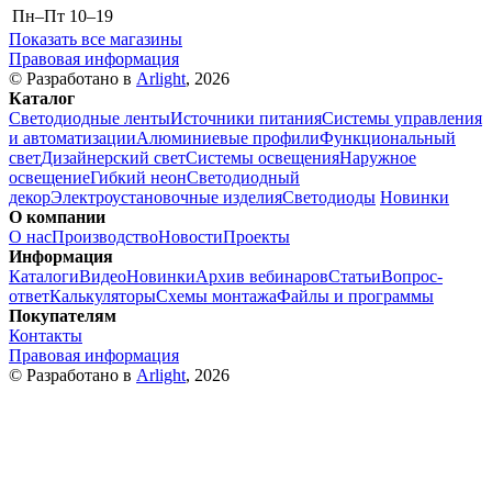
Пн–Пт
10–19
Показать все магазины
Правовая информация
© Разработано в
Arlight
, 2026
Каталог
Светодиодные ленты
Источники питания
Системы управления
и автоматизации
Алюминиевые профили
Функциональный
свет
Дизайнерский свет
Системы освещения
Наружное
освещение
Гибкий неон
Светодиодный
декор
Электроустановочные изделия
Светодиоды
Новинки
О компании
О нас
Производство
Новости
Проекты
Информация
Каталоги
Видео
Новинки
Архив вебинаров
Статьи
Вопрос-
ответ
Калькуляторы
Схемы монтажа
Файлы и программы
Покупателям
Контакты
Правовая информация
© Разработано в
Arlight
, 2026