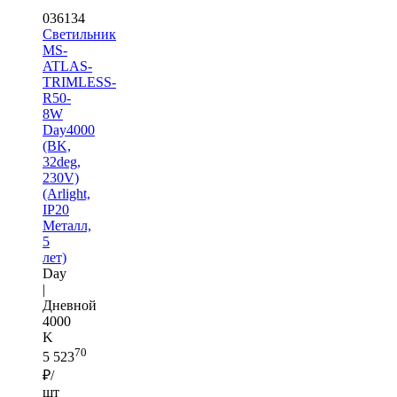
036134
Светильник
MS-
ATLAS-
TRIMLESS-
R50-
8W
Day4000
(BK,
32deg,
230V)
(Arlight,
IP20
Металл,
5
лет)
Day
|
Дневной
4000
K
70
5 523
₽/
шт