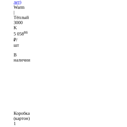
лет)
Warm
|
Тёплый
3000
K
86
5 058
₽/
шт
В
наличии
Коробка
(картон)
1