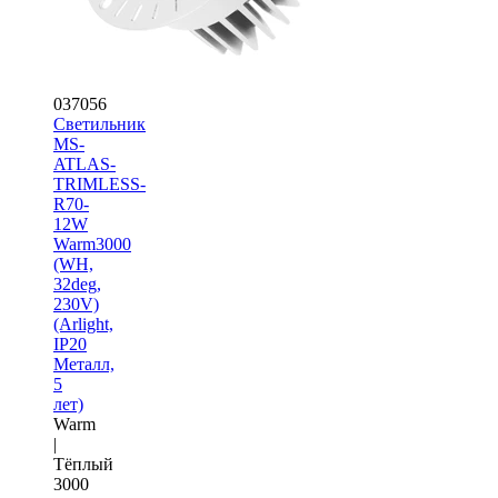
037056
Светильник
MS-
ATLAS-
TRIMLESS-
R70-
12W
Warm3000
(WH,
32deg,
230V)
(Arlight,
IP20
Металл,
5
лет)
Warm
|
Тёплый
3000