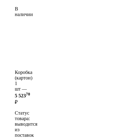
В
наличии
Коробка
(картон)
1
шт —
70
5 523
₽
Статус
товара:
выводится
из
поставок