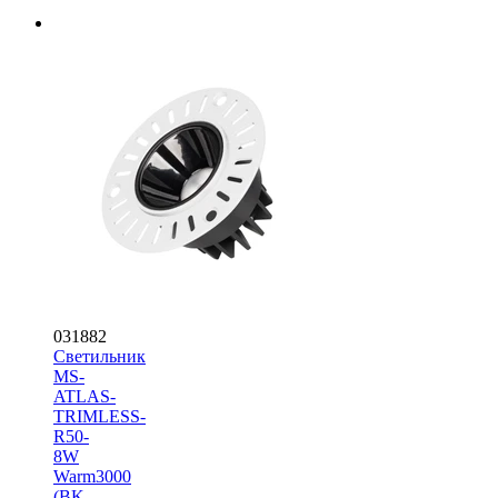
031882
Светильник
MS-
ATLAS-
TRIMLESS-
R50-
8W
Warm3000
(BK,