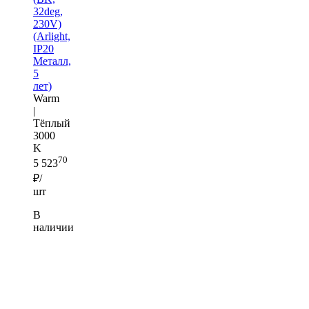
32deg,
230V)
(Arlight,
IP20
Металл,
5
лет)
Warm
|
Тёплый
3000
K
70
5 523
₽/
шт
В
наличии