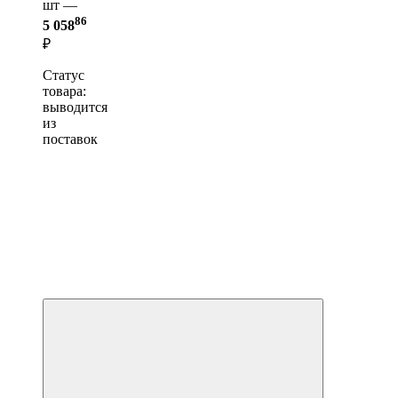
шт —
86
5 058
₽
Статус
товара:
выводится
из
поставок