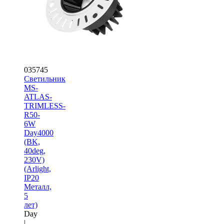
035745
Светильник
MS-
ATLAS-
TRIMLESS-
R50-
6W
Day4000
(BK,
40deg,
230V)
(Arlight,
IP20
Металл,
5
лет)
Day
|