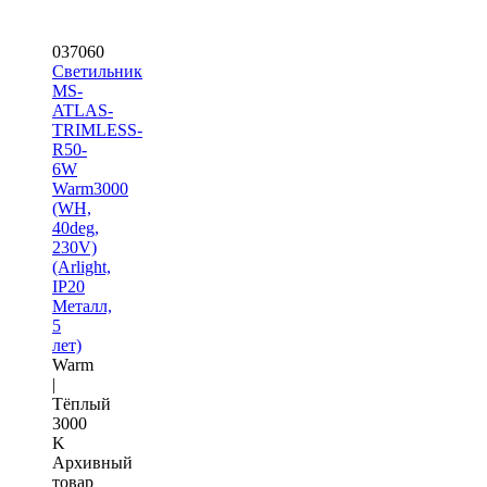
037060
Светильник
MS-
ATLAS-
TRIMLESS-
R50-
6W
Warm3000
(WH,
40deg,
230V)
(Arlight,
IP20
Металл,
5
лет)
Warm
|
Тёплый
3000
K
Архивный
товар