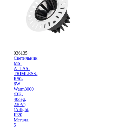
036135
Светильник
MS-
ATLAS-
TRIMLESS-
R50-
6W
Warm3000
(BK,
40deg,
230V)
(Arlight,
IP20
Металл,
5