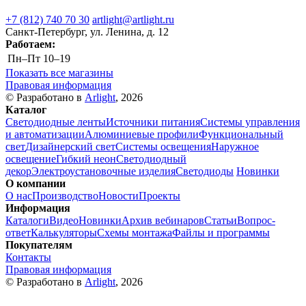
+7 (812) 740 70 30
artlight@artlight.ru
Санкт-Петербург, ул. Ленина, д. 12
Работаем:
Пн–Пт
10–19
Показать все магазины
Правовая информация
© Разработано в
Arlight
, 2026
Каталог
Светодиодные ленты
Источники питания
Системы управления
и автоматизации
Алюминиевые профили
Функциональный
свет
Дизайнерский свет
Системы освещения
Наружное
освещение
Гибкий неон
Светодиодный
декор
Электроустановочные изделия
Светодиоды
Новинки
О компании
О нас
Производство
Новости
Проекты
Информация
Каталоги
Видео
Новинки
Архив вебинаров
Статьи
Вопрос-
ответ
Калькуляторы
Схемы монтажа
Файлы и программы
Покупателям
Контакты
Правовая информация
© Разработано в
Arlight
, 2026