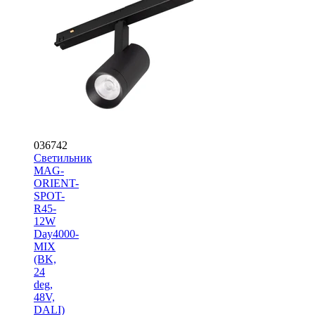
036742
Светильник
MAG-
ORIENT-
SPOT-
R45-
12W
Day4000-
MIX
(BK,
24
deg,
48V,
DALI)