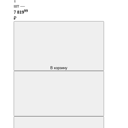
1
шт —
99
7 819
₽
В корзину