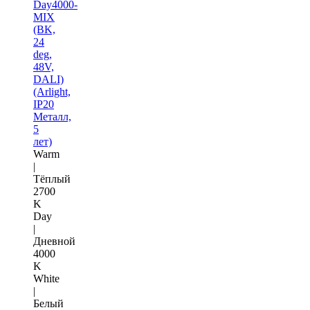
Day4000-
MIX
(BK,
24
deg,
48V,
DALI)
(Arlight,
IP20
Металл,
5
лет)
Warm
|
Тёплый
2700
K
Day
|
Дневной
4000
K
White
|
Белый