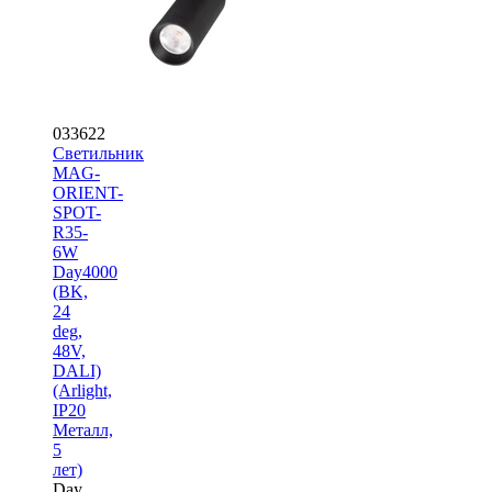
033622
Светильник
MAG-
ORIENT-
SPOT-
R35-
6W
Day4000
(BK,
24
deg,
48V,
DALI)
(Arlight,
IP20
Металл,
5
лет)
Day