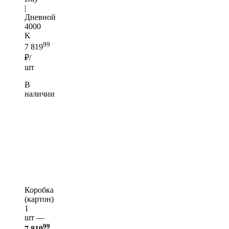
|
Дневной
4000
K
99
7 819
₽/
шт
В
наличии
Коробка
(картон)
1
шт —
99
7 819