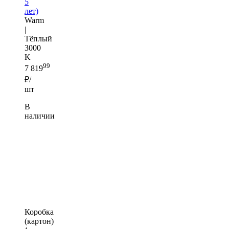
5
лет)
Warm
|
Тёплый
3000
K
99
7 819
₽/
шт
В
наличии
Коробка
(картон)