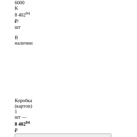
6000
K
94
8 402
₽/
шт
В
наличии
Коробка
(картон)
1
шт —
94
8 402
₽