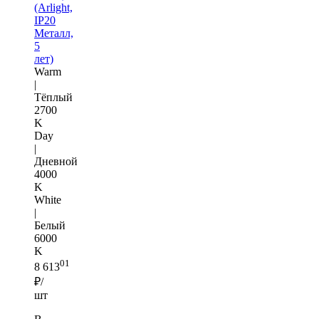
(Arlight,
IP20
Металл,
5
лет)
Warm
|
Тёплый
2700
K
Day
|
Дневной
4000
K
White
|
Белый
6000
K
01
8 613
₽/
шт