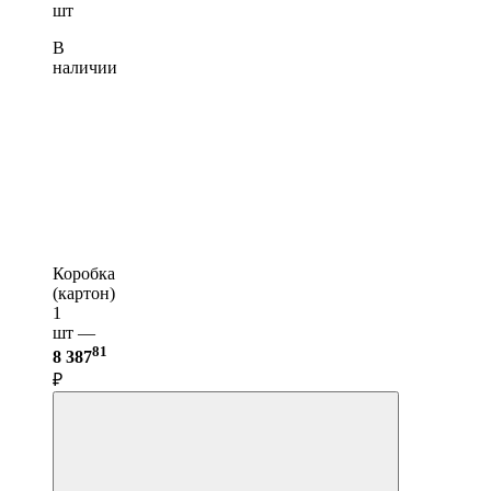
шт
В
наличии
Коробка
(картон)
1
шт —
81
8 387
₽