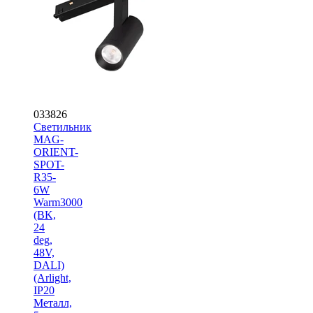
033826
Светильник
MAG-
ORIENT-
SPOT-
R35-
6W
Warm3000
(BK,
24
deg,
48V,
DALI)
(Arlight,
IP20
Металл,