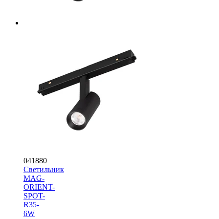
041880
Светильник
MAG-
ORIENT-
SPOT-
R35-
6W