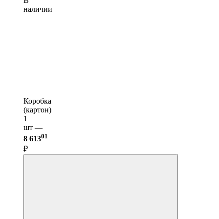
В
наличии
Коробка
(картон)
1
шт —
01
8 613
₽