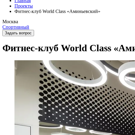
Главная
Проекты
Фитнес-клуб World Class «Аминьевский»
Москва
Спортивный
Задать вопрос
Фитнес-клуб World Class «Ам