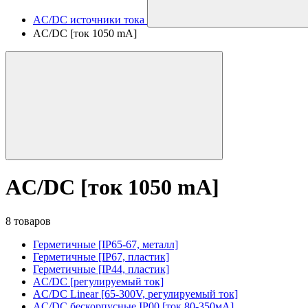
AC/DC источники тока
AC/DC [ток 1050 mA]
AC/DC [ток 1050 mA]
8 товаров
Герметичные [IP65-67, металл]
Герметичные [IP67, пластик]
Герметичные [IP44, пластик]
AC/DC [регулируемый ток]
AC/DC Linear [65-300V, регулируемый ток]
AC/DC бескорпусные IP00 [ток 80-350мА]