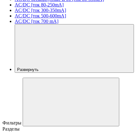
AC/DC [ток 80-250mA]
AC/DC [ток 300-350mA]
AC/DC [ток 500-600mA]
AC/DC [ток 700 mA]
Развернуть
Фильтры
Разделы