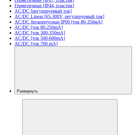
Герметичные [IP67, пластик]
Герметичные [IP44, пластик]
AC/DC [регулируемый ток]
AC/DC Linear [65-300V, регулируемый ток]
AC/DC бескорпусные IP00 [ток 80-350мА]
AC/DC [ток 80-250mA]
AC/DC [ток 300-350mA]
AC/DC [ток 500-600mA]
AC/DC [ток 700 mA]
Развернуть