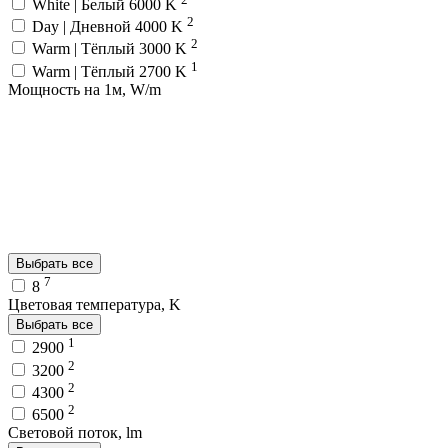
White | Белый 6000 K
2
Day | Дневной 4000 K
2
Warm | Тёплый 3000 K
1
Warm | Тёплый 2700 K
Мощность на 1м, W/m
Выбрать все
7
8
Цветовая температура, K
Выбрать все
1
2900
2
3200
2
4300
2
6500
Световой поток, lm