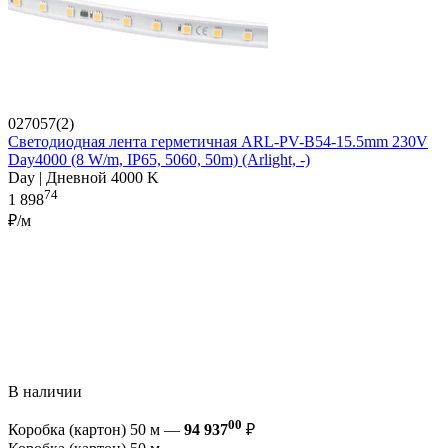
027057(2)
Светодиодная лента герметичная ARL-PV-B54-15.5mm 230V
Day4000 (8 W/m, IP65, 5060, 50m) (Arlight, -)
Day | Дневной 4000 K
74
1 898
₽/м
В наличии
00
Коробка (картон) 50 м —
94 937
₽