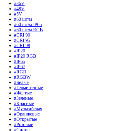
#36V
#48V
#5V
#60 шт/м
#60 шт/м IP65
#60 шт/м RGB
#CRI 90
#CRI 95
#CRI 98
#IP20
#IP20 RGB
#IP65
#IP67
#RGB
#RGBW
#Белые
#Герметичные
#Желтые
#Зеленые
#Красные
#Мультибелая
#Оранжевые
#Открытые
#Розовые
#Синие