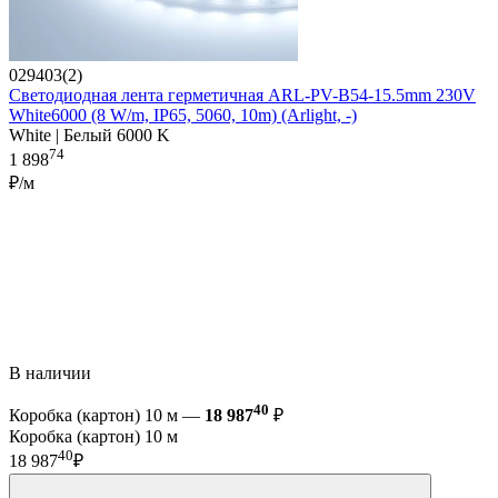
029403(2)
Светодиодная лента герметичная ARL-PV-B54-15.5mm 230V
White6000 (8 W/m, IP65, 5060, 10m) (Arlight, -)
White | Белый 6000 K
74
1 898
₽/м
В наличии
40
Коробка (картон) 10 м —
18 987
₽
Коробка (картон) 10 м
40
18 987
₽