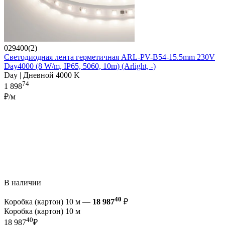
029400(2)
Светодиодная лента герметичная ARL-PV-B54-15.5mm 230V
Day4000 (8 W/m, IP65, 5060, 10m) (Arlight, -)
Day | Дневной 4000 K
74
1 898
₽/м
В наличии
40
Коробка (картон) 10 м —
18 987
₽
Коробка (картон) 10 м
40
18 987
₽