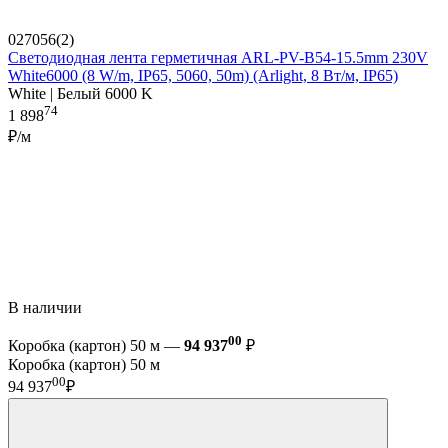
027056(2)
Светодиодная лента герметичная ARL-PV-B54-15.5mm 230V
White6000 (8 W/m, IP65, 5060, 50m) (Arlight, 8 Вт/м, IP65)
White | Белый 6000 K
74
1 898
₽/м
В наличии
00
Коробка (картон) 50 м —
94 937
₽
Коробка (картон) 50 м
00
94 937
₽