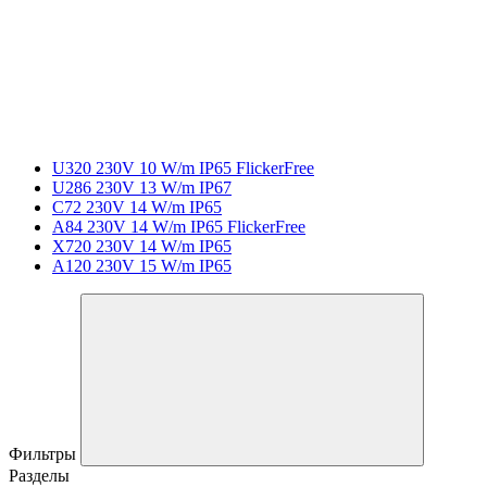
U320 230V 10 W/m IP65 FlickerFree
U286 230V 13 W/m IP67
C72 230V 14 W/m IP65
A84 230V 14 W/m IP65 FlickerFree
X720 230V 14 W/m IP65
A120 230V 15 W/m IP65
Фильтры
Разделы