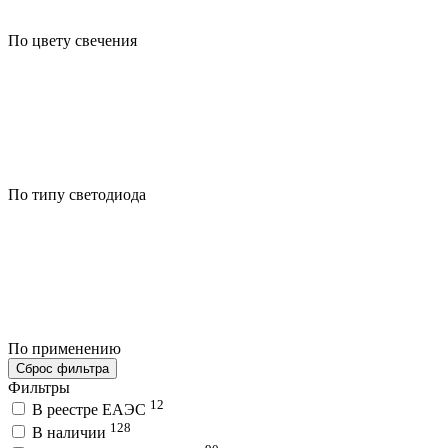
По цвету свечения
По типу светодиода
По применению
Сброс фильтра
Фильтры
12
В реестре ЕАЭС
128
В наличии