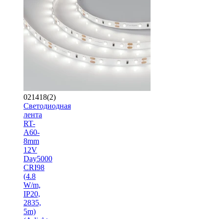
021418(2)
Светодиодная
лента
RT-
A60-
8mm
12V
Day5000
CRI98
(4.8
W/m,
IP20,
2835,
5m)