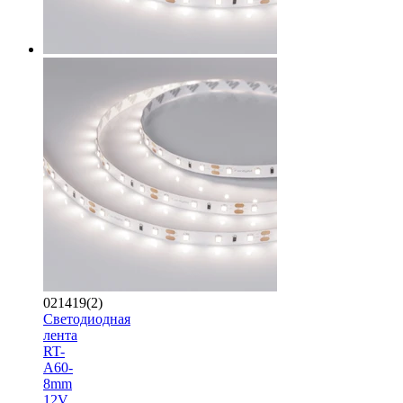
021419(2)
Светодиодная
лента
RT-
A60-
8mm
12V