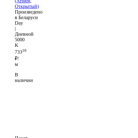
(Arlight,
Открытый)
Произведено
в Беларуси
Day
|
Дневной
5000
K
16
733
₽/
м
В
наличии