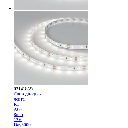
021418(2)
Светодиодная
лента
RT-
A60-
8mm
12V
Day5000