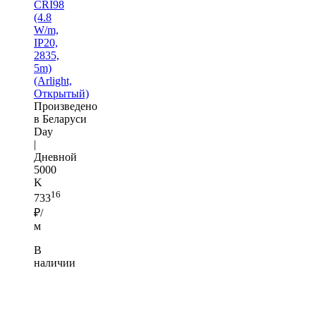
CRI98
(4.8
W/m,
IP20,
2835,
5m)
(Arlight,
Открытый)
Произведено
в Беларуси
Day
|
Дневной
5000
K
16
733
₽/
м
В
наличии