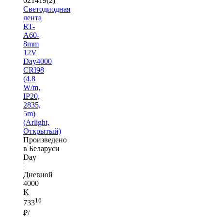
021419(2)
Светодиодная
лента
RT-
A60-
8mm
12V
Day4000
CRI98
(4.8
W/m,
IP20,
2835,
5m)
(Arlight,
Открытый)
Произведено
в Беларуси
Day
|
Дневной
4000
K
16
733
₽/