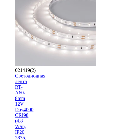
021419(2)
Светодиодная
лента
RT-
A60-
8mm
12V
Day4000
CRI98
(4.8
W/m,
IP20,
2835,