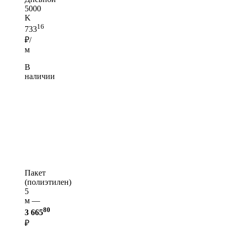
5000
K
16
733
₽/
м
В
наличии
Пакет
(полиэтилен)
5
м —
80
3 665
₽