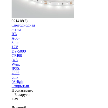
021418(2)
Светодиодная
лента
RT-
A60-
8mm
12V
Day5000
CRI98
(4.8
W/m,
IP20,
2835,
5m)
(Arlight,
Открытый)
Произведено
в Беларуси
Day
|
Дневной