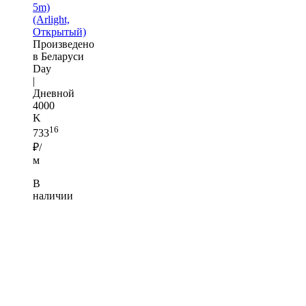
5m)
(Arlight,
Открытый)
Произведено
в Беларуси
Day
|
Дневной
4000
K
16
733
₽/
м
В
наличии