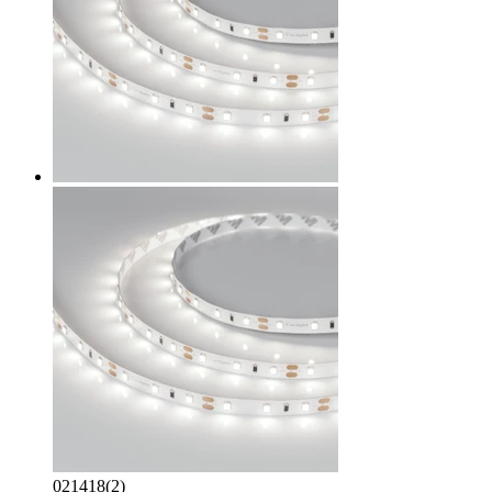
021418(2)