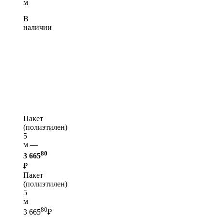
м
В
наличии
Пакет
(полиэтилен)
5
м —
80
3 665
₽
Пакет
(полиэтилен)
5
м
80
3 665
₽