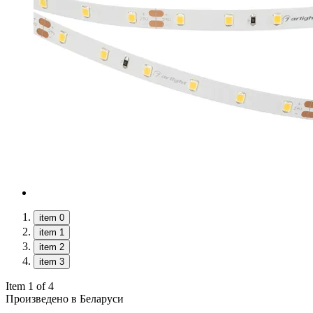
item 0
item 1
item 2
item 3
Item 1 of 4
Произведено в Беларуси