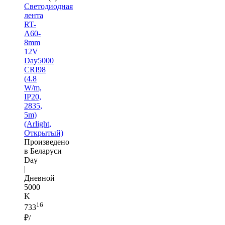
Светодиодная
лента
RT-
A60-
8mm
12V
Day5000
CRI98
(4.8
W/m,
IP20,
2835,
5m)
(Arlight,
Открытый)
Произведено
в Беларуси
Day
|
Дневной
5000
K
16
733
₽/