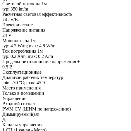
Световой поток на 1м
typ: 350 lm/m
Расчетная световая эффективность
74 лм/Вт
Электрические
Напряжение питания
24 V
Мощность на 1м
typ: 4.7 W/m; max: 4.8 W/m
Ток потребления 1м
typ: 0.2 A/m; max: 0.2 A/m
Предельное отклонение напряжения ±
0.5 В
Эксплуатационные
Диапазон рабочих температур
min: -30 °C; max: 45 °C
Место применения
Только в помещении
Управление
Входной сигнал
PWM СV (ШИМ по напряжению)
Диммируемый(ая)
Да
Каналы управления
1 CH (1 канал - Mono)