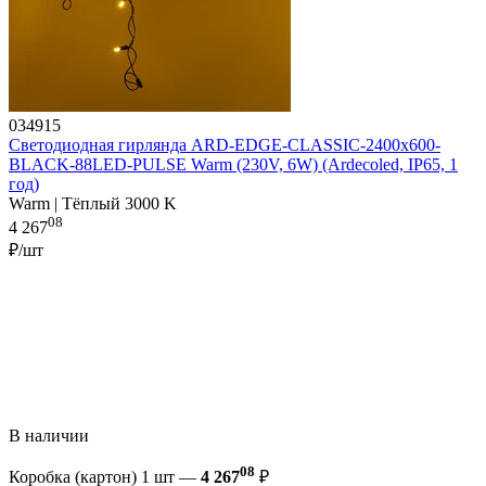
034915
Светодиодная гирлянда ARD-EDGE-CLASSIC-2400x600-
BLACK-88LED-PULSE Warm (230V, 6W) (Ardecoled, IP65, 1
год)
Warm | Тёплый 3000 K
08
4 267
₽/шт
В наличии
08
Коробка (картон) 1 шт —
4 267
₽