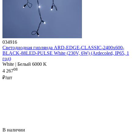
034916
Светодиодная гирлянда ARD-EDGE-CLASSIC-2400x600-
BLACK-88LED-PULSE White (230V, 6W) (Ardecoled, IP65, 1
год)
White | Белый 6000 K
08
4 267
₽/шт
В наличии