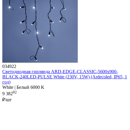
034922
Светодиодная гирлянда ARD-EDGE-CLASSIC-5600x900-
BLACK-240LED-PULSE White (230V, 15W) (Ardecoled, IP65, 1
год)
White | Белый 6000 K
92
9 382
₽/шт