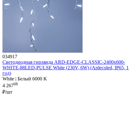
034917
Светодиодная гирлянда ARD-EDGE-CLASSIC-2400x600-
WHITE-88LED-PULSE White (230V, 6W) (Ardecoled, IP65, 1
год)
White | Белый 6000 K
08
4 267
₽/шт