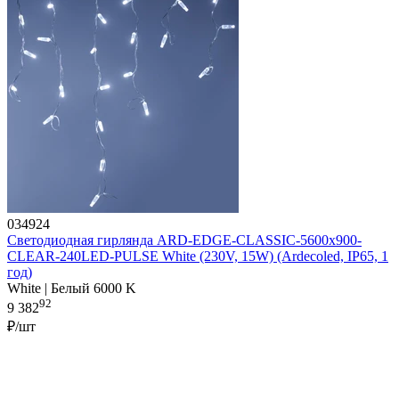
034924
Светодиодная гирлянда ARD-EDGE-CLASSIC-5600x900-
CLEAR-240LED-PULSE White (230V, 15W) (Ardecoled, IP65, 1
год)
White | Белый 6000 K
92
9 382
₽/шт