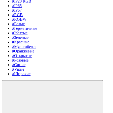
#IP20 RGB
#IP65
#IP67
#RGB
#RGBW
#Белые
#Герметичные
#Желтые
#Зеленые
#Красные
#Мультибелая
#Оранжевые
#Открытые
#Розовые
#Синие
#Узкие
#Широкие