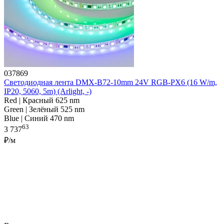
037869
Светодиодная лента DMX-B72-10mm 24V RGB-PX6 (16 W/m,
IP20, 5060, 5m) (Arlight, -)
Red | Красный 625 nm
Green | Зелёный 525 nm
Blue | Синий 470 nm
63
3 737
₽/м