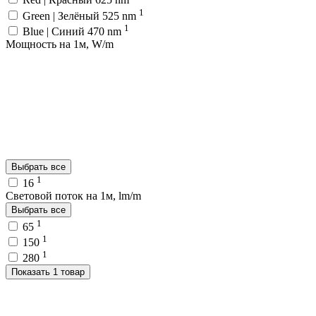
1
Green | Зелёный 525 nm
1
Blue | Синий 470 nm
Мощность на 1м, W/m
Выбрать все
1
16
Световой поток на 1м, lm/m
Выбрать все
1
65
1
150
1
280
Показать 1 товар