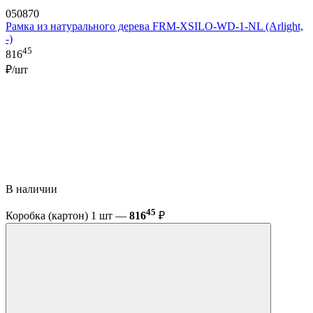
050870
Рамка из натурального дерева FRM-XSILO-WD-1-NL (Arlight,
-)
45
816
₽/шт
В наличии
45
Коробка (картон) 1 шт —
816
₽