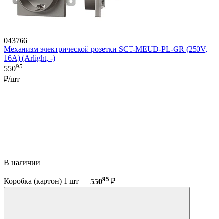
043766
Механизм электрической розетки SCT-MEUD-PL-GR (250V,
16A) (Arlight, -)
95
550
₽/шт
В наличии
95
Коробка (картон) 1 шт —
550
₽