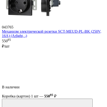
043765
Механизм электрической розетки SCT-MEUD-PL-BK (250V,
16A) (Arlight, -)
95
550
₽/шт
В наличии
95
Коробка (картон) 1 шт —
550
₽