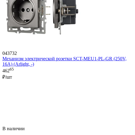
043732
Механизм электрической розетки SCT-MEU1-PL-GR (250V,
16A) (Arlight, -)
65
462
₽/шт
В наличии