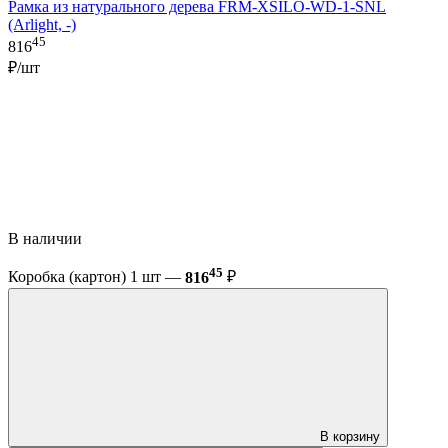
Рамка из натурального дерева FRM-XSILO-WD-1-SNL
(Arlight, -)
45
816
₽/шт
В наличии
45
Коробка (картон) 1 шт —
816
₽
В корзину