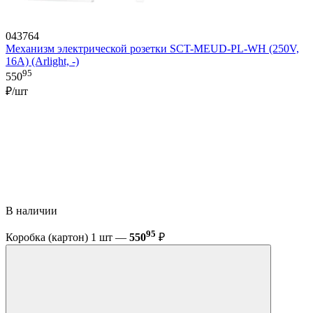
043764
Механизм электрической розетки SCT-MEUD-PL-WH (250V,
16A) (Arlight, -)
95
550
₽/шт
В наличии
95
Коробка (картон) 1 шт —
550
₽