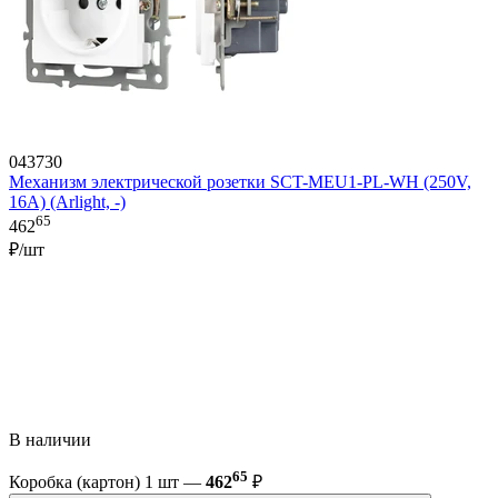
043730
Механизм электрической розетки SCT-MEU1-PL-WH (250V,
16A) (Arlight, -)
65
462
₽/шт
В наличии
65
Коробка (картон) 1 шт —
462
₽