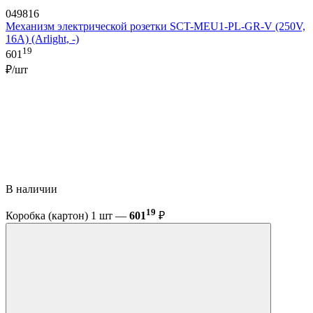
049816
Механизм электрической розетки SCT-MEU1-PL-GR-V (250V,
16A) (Arlight, -)
19
601
₽/шт
В наличии
19
Коробка (картон) 1 шт —
601
₽