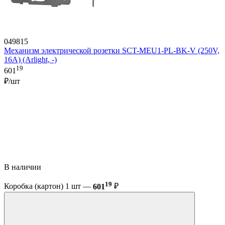
049815
Механизм электрической розетки SCT-MEU1-PL-BK-V (250V,
16A) (Arlight, -)
19
601
₽/шт
В наличии
19
Коробка (картон) 1 шт —
601
₽