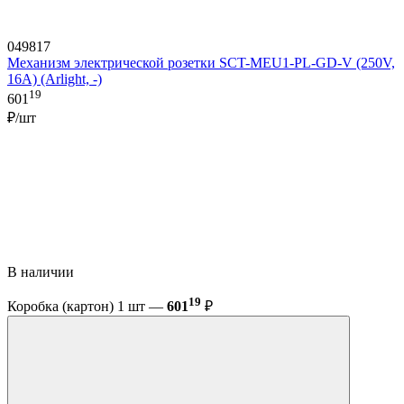
049817
Механизм электрической розетки SCT-MEU1-PL-GD-V (250V,
16A) (Arlight, -)
19
601
₽/шт
В наличии
19
Коробка (картон) 1 шт —
601
₽