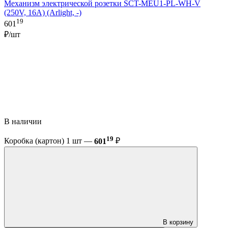
Механизм электрической розетки SCT-MEU1-PL-WH-V
(250V, 16A) (Arlight, -)
19
601
₽/шт
В наличии
19
Коробка (картон) 1 шт —
601
₽
В корзину