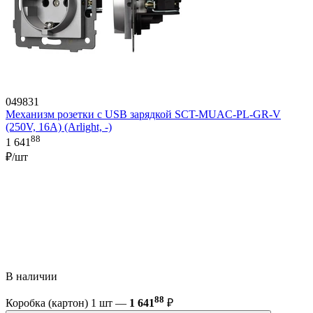
049831
Механизм розетки с USB зарядкой SCT-MUAC-PL-GR-V
(250V, 16A) (Arlight, -)
88
1 641
₽/шт
В наличии
88
Коробка (картон) 1 шт —
1 641
₽