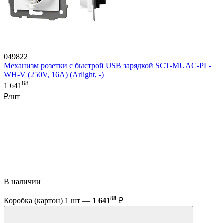
049822
Механизм розетки с быстрой USB зарядкой SCT-MUAC-PL-
WH-V (250V, 16A) (Arlight, -)
88
1 641
₽/шт
В наличии
88
Коробка (картон) 1 шт —
1 641
₽