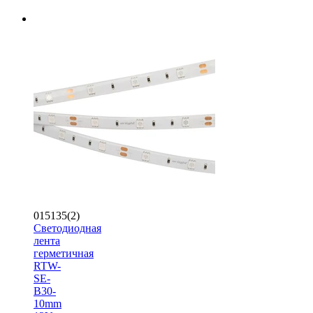
015135(2)
Светодиодная
лента
герметичная
RTW-
SE-
B30-
10mm