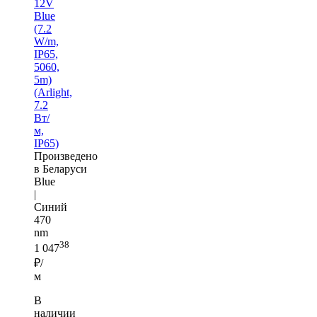
12V
Blue
(7.2
W/m,
IP65,
5060,
5m)
(Arlight,
7.2
Вт/
м,
IP65)
Произведено
в Беларуси
Blue
|
Синий
470
nm
38
1 047
₽/
м
В
наличии