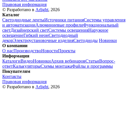
Правовая информация
© Разработано в
Arlight
, 2026
Каталог
Светодиодные ленты
Источники питания
Системы управления
и автоматизации
Алюминиевые профили
Функциональный
свет
Дизайнерский свет
Системы освещения
Наружное
освещение
Гибкий неон
Светодиодный
декор
Электроустановочные изделия
Светодиоды
Новинки
О компании
О нас
Производство
Новости
Проекты
Информация
Каталоги
Видео
Новинки
Архив вебинаров
Статьи
Вопрос-
ответ
Калькуляторы
Схемы монтажа
Файлы и программы
Покупателям
Контакты
Правовая информация
© Разработано в
Arlight
, 2026