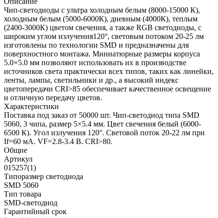
Описание
Чип-светодиоды с ультра холодным белым (8000-15000 К),
холодным белым (5000-6000К), дневным (4000К), теплым
(2400-3000К) цветом свечения, а также RGB светодиоды, с
широким углом излучения120°, световым потоком 20-25 лм
изготовлены по технологии SMD и предназначены для
поверхностного монтажа. Миниатюрные размеры корпуса
5.0×5.0 мм позволяют использовать их в производстве
источников света практически всех типов, таких как линейки,
ленты, лампы, светильники и др., а высокий индекс
цветопередачи CRI>85 обеспечивает качественное освещение
и отличную передачу цветов.
Характеристики
Поставка под заказ от 50000 шт. Чип-светодиод типа SMD
5060, 3 чипа, размер 5×5.4 мм. Цвет свечения белый (6000-
6500 К). Угол излучения 120°. Световой поток 20-22 лм при
If=60 мА. VF=2.8-3.4 В. CRI>80.
Общие
Артикул
015257(1)
Типоразмер светодиода
SMD 5060
Тип товара
SMD-светодиод
Гарантийный срок