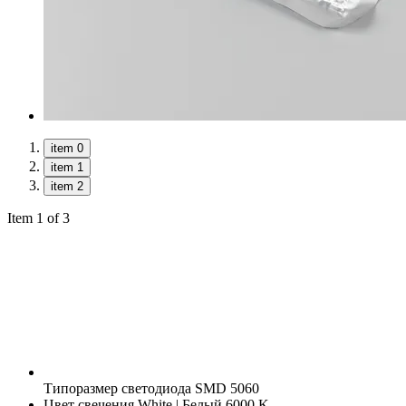
item 0
item 1
item 2
Item 1 of 3
Типоразмер светодиода
SMD 5060
Цвет свечения
White | Белый 6000 K