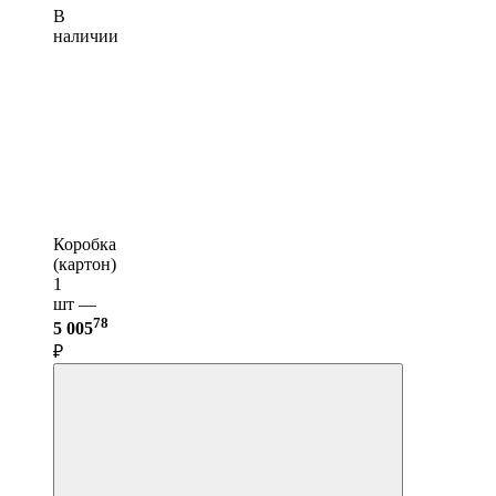
В
наличии
Коробка
(картон)
1
шт —
78
5 005
₽