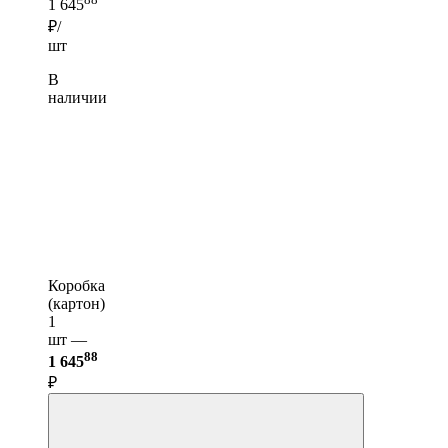
1 645
₽/
шт
В
наличии
Коробка
(картон)
1
шт —
88
1 645
₽