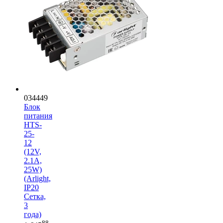
034449
Блок
питания
HTS-
25-
12
(12V,
2.1A,
25W)
(Arlight,
IP20
Сетка,
3
года)
88