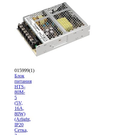
015999(1)
Блок
питания
HTS-
80M-
5
(5V,
16A,
80W)
(Arlight,
IP20
Сетка,