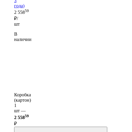
3
года)
59
2 558
₽/
шт
В
наличии
Коробка
(картон)
1
шт —
59
2 558
₽