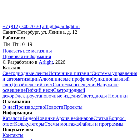
+7 (812) 740 70 30
artlight@artlight.ru
Санкт-Петербург, ул. Ленина, д. 12
Работаем:
Пн–Пт
10–19
Показать все магазины
Правовая информация
© Разработано в
Arlight
, 2026
Каталог
Светодиодные ленты
Источники питания
Системы управления
и автоматизации
Алюминиевые профили
Функциональный
свет
Дизайнерский свет
Системы освещения
Наружное
освещение
Гибкий неон
Светодиодный
декор
Электроустановочные изделия
Светодиоды
Новинки
О компании
О нас
Производство
Новости
Проекты
Информация
Каталоги
Видео
Новинки
Архив вебинаров
Статьи
Вопрос-
ответ
Калькуляторы
Схемы монтажа
Файлы и программы
Покупателям
Контакты