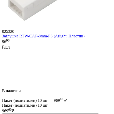
025320
Заглушка RTW-CAP-8mm-PS (Arlight, Пластик)
96
96
₽/шт
В наличии
60
Пакет (полиэтилен) 10 шт —
969
₽
Пакет (полиэтилен) 10 шт
60
969
₽