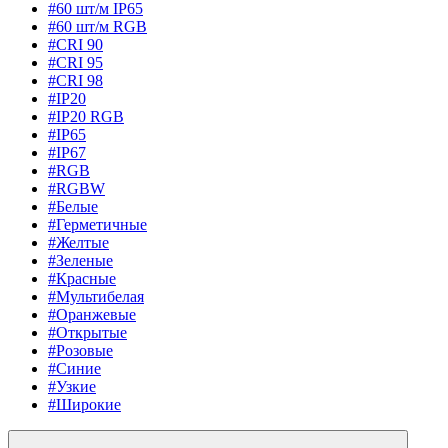
#60 шт/м IP65
#60 шт/м RGB
#CRI 90
#CRI 95
#CRI 98
#IP20
#IP20 RGB
#IP65
#IP67
#RGB
#RGBW
#Белые
#Герметичные
#Желтые
#Зеленые
#Красные
#Мультибелая
#Оранжевые
#Открытые
#Розовые
#Синие
#Узкие
#Широкие