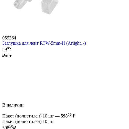
059364
Заглушка для лент RTW-5mm-H (Arlight, -)
85
59
₽/шт
В наличии
50
Пакет (полиэтилен) 10 шт —
598
₽
Пакет (полиэтилен) 10 шт
50
598
₽