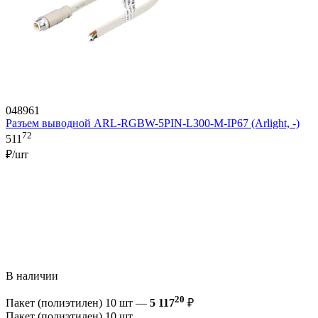
048961
Разъем выводной ARL-RGBW-5PIN-L300-M-IP67 (Arlight, -)
72
511
₽/шт
В наличии
20
Пакет (полиэтилен) 10 шт —
5 117
₽
Пакет (полиэтилен) 10 шт