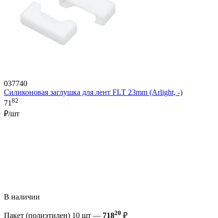
037740
Силиконовая заглушка для лент FLT 23mm (Arlight, -)
82
71
₽/шт
В наличии
20
Пакет (полиэтилен) 10 шт —
718
₽