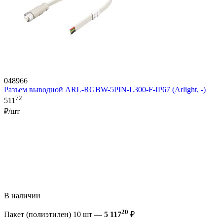
048966
Разъем выводной ARL-RGBW-5PIN-L300-F-IP67 (Arlight, -)
72
511
₽/шт
В наличии
20
Пакет (полиэтилен) 10 шт —
5 117
₽