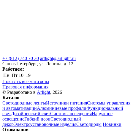
+7 (812) 740 70 30
artlight@artlight.ru
Санкт-Петербург, ул. Ленина, д. 12
Работаем:
Пн–Пт
10–19
Показать все магазины
Правовая информация
© Разработано в
Arlight
, 2026
Каталог
Светодиодные ленты
Источники питания
Системы управления
и автоматизации
Алюминиевые профили
Функциональный
свет
Дизайнерский свет
Системы освещения
Наружное
освещение
Гибкий неон
Светодиодный
декор
Электроустановочные изделия
Светодиоды
Новинки
О компании