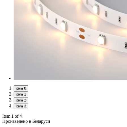
item 0
item 1
item 2
item 3
Item 1 of 4
Произведено в Беларуси