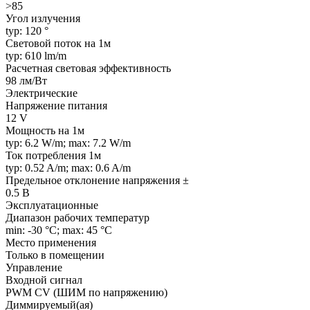
>85
Угол излучения
typ: 120 °
Световой поток на 1м
typ: 610 lm/m
Расчетная световая эффективность
98 лм/Вт
Электрические
Напряжение питания
12 V
Мощность на 1м
typ: 6.2 W/m; max: 7.2 W/m
Ток потребления 1м
typ: 0.52 A/m; max: 0.6 A/m
Предельное отклонение напряжения ±
0.5 В
Эксплуатационные
Диапазон рабочих температур
min: -30 °C; max: 45 °C
Место применения
Только в помещении
Управление
Входной сигнал
PWM СV (ШИМ по напряжению)
Диммируемый(ая)