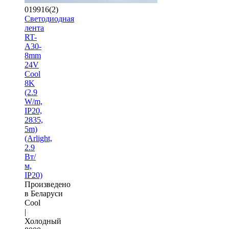
019916(2)
Светодиодная
лента
RT-
A30-
8mm
24V
Cool
8K
(2.9
W/m,
IP20,
2835,
5m)
(Arlight,
2.9
Вт/
м,
IP20)
Произведено
в Беларуси
Cool
|
Холодный