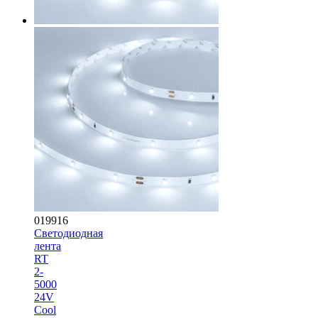
019916
Светодиодная
лента
RT
2-
5000
24V
Cool