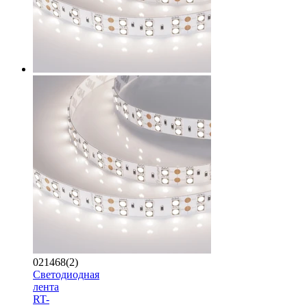
021468(2)
Светодиодная
лента
RT-