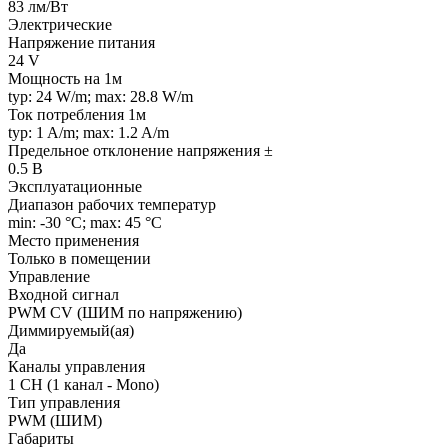
83 лм/Вт
Электрические
Напряжение питания
24 V
Мощность на 1м
typ: 24 W/m; max: 28.8 W/m
Ток потребления 1м
typ: 1 A/m; max: 1.2 A/m
Предельное отклонение напряжения ±
0.5 В
Эксплуатационные
Диапазон рабочих температур
min: -30 °C; max: 45 °C
Место применения
Только в помещении
Управление
Входной сигнал
PWM СV (ШИМ по напряжению)
Диммируемый(ая)
Да
Каналы управления
1 CH (1 канал - Mono)
Тип управления
PWM (ШИМ)
Габариты