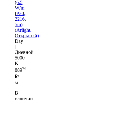
(6.5
W/m,
IP20,
2216,
5m)
(Arlight,
Открытый)
Day
|
Дневной
5000
K
76
889
₽/
м
В
наличии