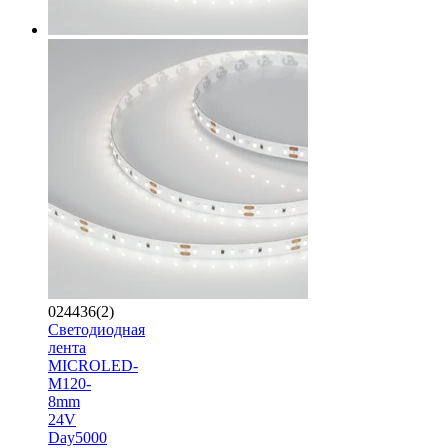
024436(2)
Светодиодная
лента
MICROLED-
M120-
8mm
24V
Day5000