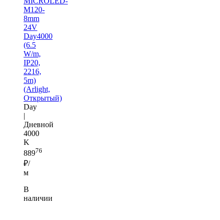
MICROLED-
M120-
8mm
24V
Day4000
(6.5
W/m,
IP20,
2216,
5m)
(Arlight,
Открытый)
Day
|
Дневной
4000
K
76
889
₽/
м
В
наличии