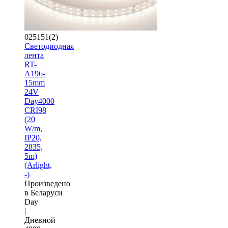
025151(2)
Светодиодная
лента
RT-
A196-
15mm
24V
Day4000
CRI98
(20
W/m,
IP20,
2835,
5m)
(Arlight,
-)
Произведено
в Беларуси
Day
|
Дневной