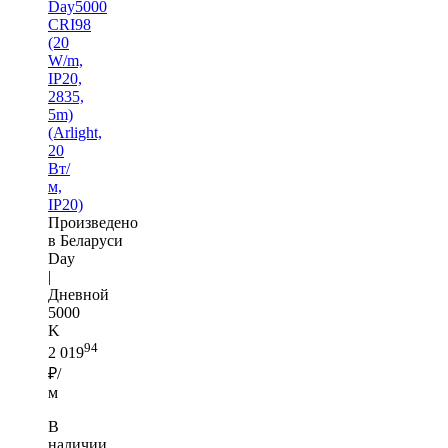
Day5000
CRI98
(20
W/m,
IP20,
2835,
5m)
(Arlight,
20
Вт/
м,
IP20)
Произведено
в Беларуси
Day
|
Дневной
5000
K
94
2 019
₽/
м
В
наличии