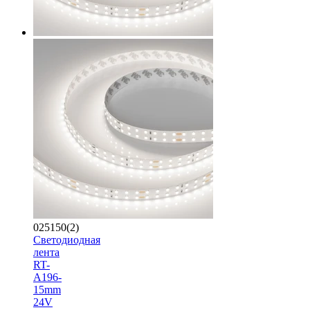
025150(2)
Светодиодная
лента
RT-
A196-
15mm
24V