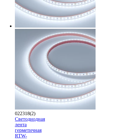
022318(2)
Светодиодная
лента
герметичная
RTW-