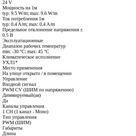
24 V
Мощность на 1м
typ: 9.5 W/m; max: 9.6 W/m
Ток потребления 1м
typ: 0.4 A/m; max: 0.4 A/m
Предельное отклонение напряжения ±
0.5 В
Эксплуатационные
Диапазон рабочих температур
min: -30 °C; max: 45 °C
Климатическое исполнение
УХЛ1*
Место применения
На улице открыто / в помещении
Управление
Входной сигнал
PWM СV (ШИМ по напряжению)
Диммируемый(ая)
Да
Каналы управления
1 CH (1 канал - Mono)
Тип управления
PWM (ШИМ)
Габариты
Длина