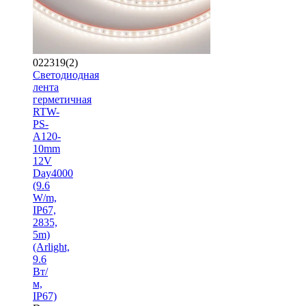
022319(2)
Светодиодная
лента
герметичная
RTW-
PS-
A120-
10mm
12V
Day4000
(9.6
W/m,
IP67,
2835,
5m)
(Arlight,
9.6
Вт/
м,
IP67)