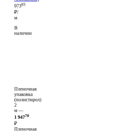
85
973
₽/
м
В
наличии
Пленочная
упаковка
(полистирол)
2
м —
70
1 947
₽
Пленочная