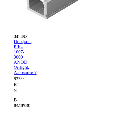
045493
Профиль
PIK-
1007-
3000
ANOD
(Arlight,
Алюминий)
30
825
₽/
м
В
наличии