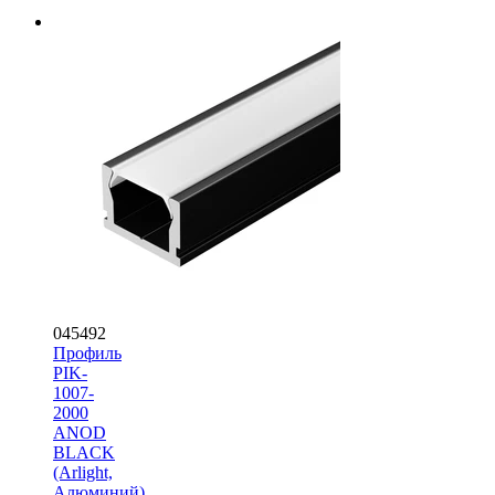
045492
Профиль
PIK-
1007-
2000
ANOD
BLACK
(Arlight,
Алюминий)