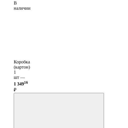
В
наличии
Коробка
(картон)
1
шт —
16
1 349
₽