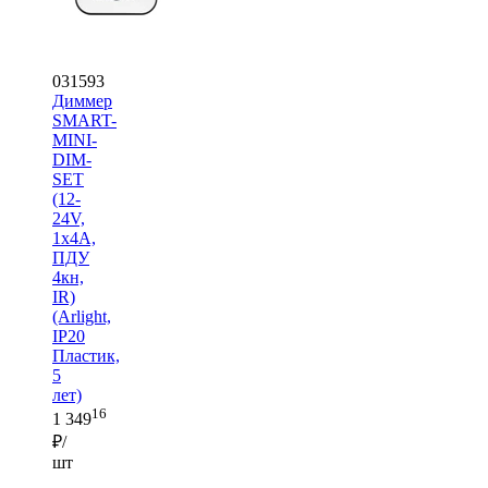
031593
Диммер
SMART-
MINI-
DIM-
SET
(12-
24V,
1x4A,
ПДУ
4кн,
IR)
(Arlight,
IP20
Пластик,
5
лет)
16
1 349
₽/
шт