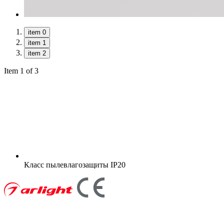
item 0
item 1
item 2
Item 1 of 3
Класс пылевлагозащиты
IP20