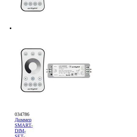
034786
Диммер
SMART-
DIM-
SET-