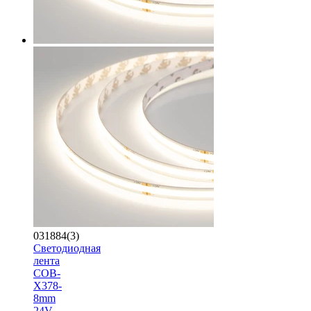
031884(3)
Светодиодная
лента
COB-
X378-
8mm
24V