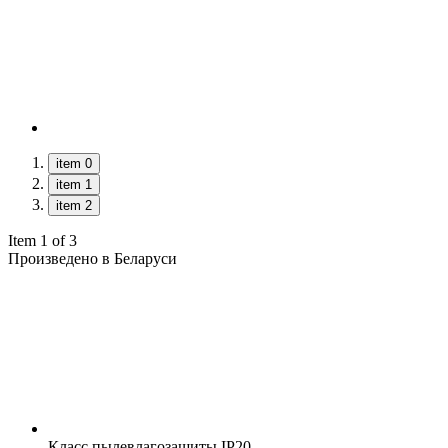
item 0
item 1
item 2
Item 1 of 3
Произведено в Беларуси
Класс пылевлагозащиты
IP20