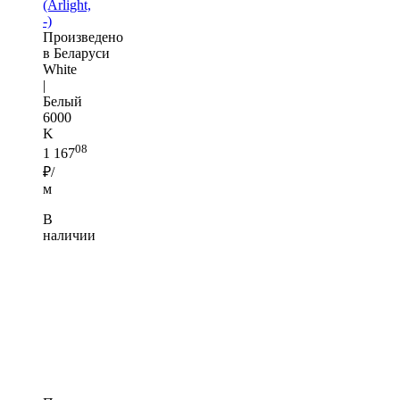
(Arlight,
-)
Произведено
в Беларуси
White
|
Белый
6000
K
08
1 167
₽/
м
В
наличии