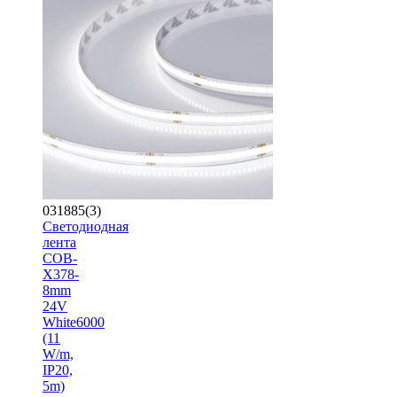
031885(3)
Светодиодная
лента
COB-
X378-
8mm
24V
White6000
(11
W/m,
IP20,
5m)