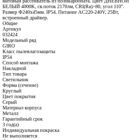
матовый рассеиватель из поликарбоната. Цвет ДНЕВНОЙ
БЕЛЫЙ 4000K, св.поток 2170лм, CRI(Ra)>80, угол 110°.
Размер Ф240x45мм. IP54. Питание AC220-240V, 25Вт,
встроенный драйвер.
Общие
Артикул
032424
Модельный ряд
GIRO
Класс пылевлагозащиты
IP54
Способ монтажа
Накладной
Тип товара
Светильник
Форма (сечение)
Круглый
Цвет покрытия
Серый
Материал корпуса
Металл
Гарантийный срок
3 год(а)
Индивидуальная покраска
Не выполняется