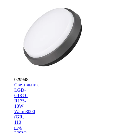
029948
Светильник
LGD-
GIRO-
R175-
10W
Warm3000
(GR,
110
deg,
230V)