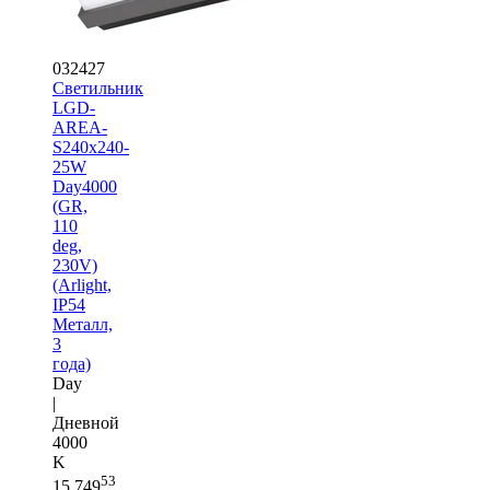
032427
Светильник
LGD-
AREA-
S240x240-
25W
Day4000
(GR,
110
deg,
230V)
(Arlight,
IP54
Металл,
3
года)
Day
|
Дневной
4000
K
53
15 749