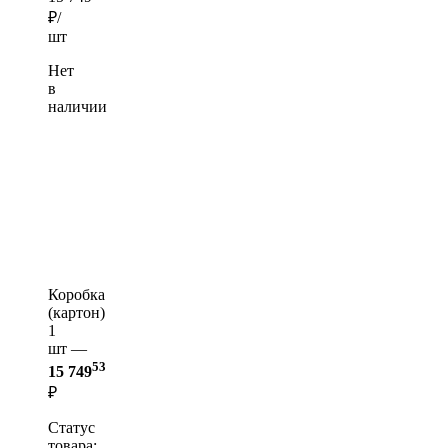
₽/
шт
Нет
в
наличии
Коробка
(картон)
1
шт —
53
15 749
₽
Статус
товара: