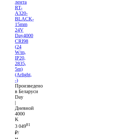
лента
RT-
A320-
BLACK-
15mm
24V
Day4000
CRI98
(24
W/m,
IP20,
2835,
5m)
(Arlight,
-)
Произведено
в Беларуси
Day
|
Дневной
4000
K
81
3 049
₽/
м