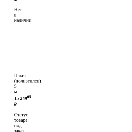
Нет
в
наличии
Пакет
(полиэтилен)
5
м —
05
15 249
₽
Статус
товара:
под
заказ