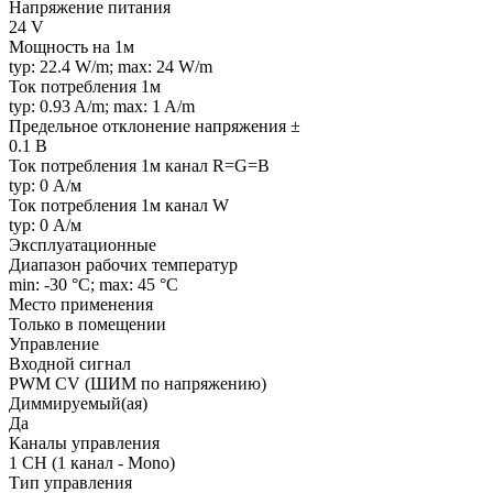
Напряжение питания
24 V
Мощность на 1м
typ: 22.4 W/m; max: 24 W/m
Ток потребления 1м
typ: 0.93 A/m; max: 1 A/m
Предельное отклонение напряжения ±
0.1 В
Ток потребления 1м канал R=G=B
typ: 0 А/м
Ток потребления 1м канал W
typ: 0 А/м
Эксплуатационные
Диапазон рабочих температур
min: -30 °C; max: 45 °C
Место применения
Только в помещении
Управление
Входной сигнал
PWM СV (ШИМ по напряжению)
Диммируемый(ая)
Да
Каналы управления
1 CH (1 канал - Mono)
Тип управления