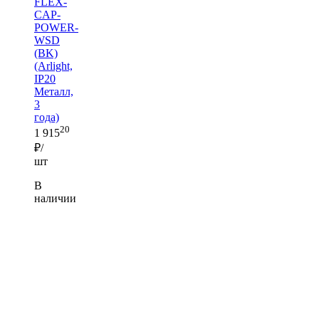
FLEX-
CAP-
POWER-
WSD
(BK)
(Arlight,
IP20
Металл,
3
года)
20
1 915
₽/
шт
В
наличии