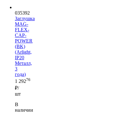
035392
Заглушка
MAG-
FLEX-
CAP-
POWER
(BK)
(Arlight,
IP20
Металл,
3
года)
76
1 292
₽/
шт
В
наличии