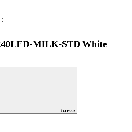
а)
240LED-MILK-STD White
В список