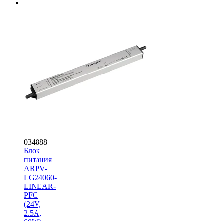
034888
Блок
питания
ARPV-
LG24060-
LINEAR-
PFC
(24V,
2.5A,