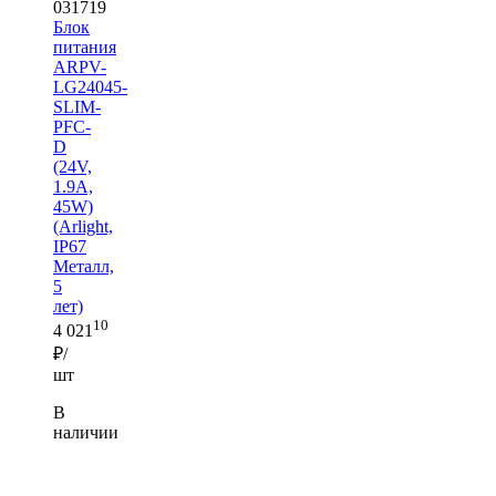
031719
Блок
питания
ARPV-
LG24045-
SLIM-
PFC-
D
(24V,
1.9A,
45W)
(Arlight,
IP67
Металл,
5
лет)
10
4 021
₽/
шт
В
наличии