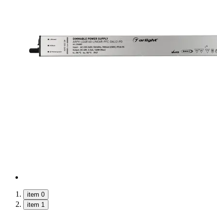
item 0
item 1