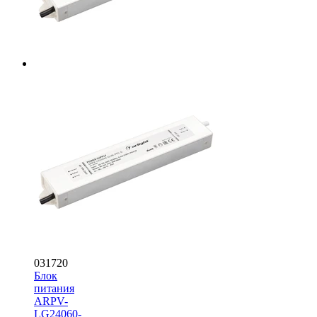
031720
Блок
питания
ARPV-
LG24060-