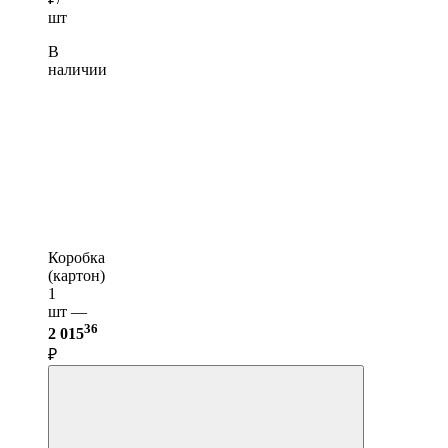
шт
В
наличии
Коробка
(картон)
1
шт —
36
2 015
₽