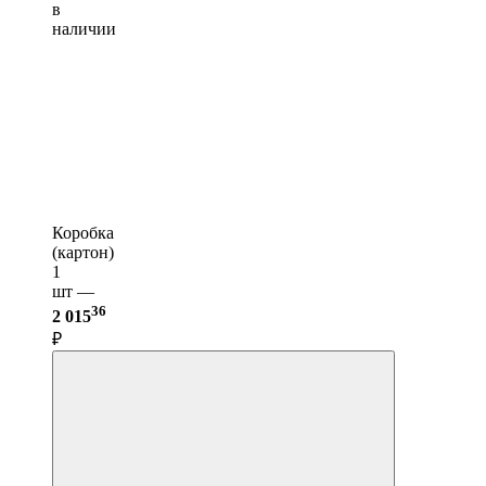
в
наличии
Коробка
(картон)
1
шт —
36
2 015
₽