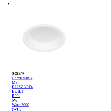
036579
Светильник
MS-
BLIZZARD-
BUILT-
R90-
6W
Warm3000
(WH,