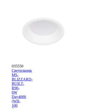
035550
Светильник
MS-
BLIZZARD-
BUILT-
R90-
6W
Day4000
(WH,
100