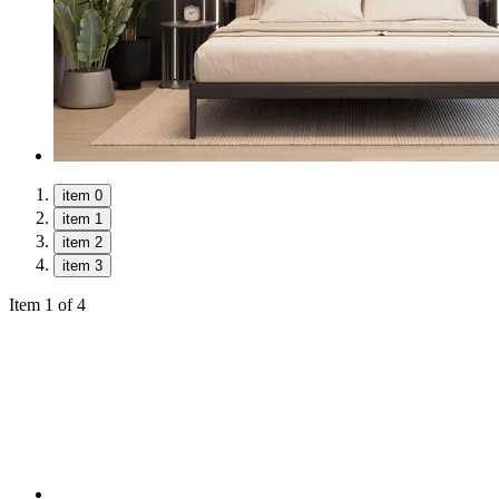
item 0
item 1
item 2
item 3
Item 1 of 4