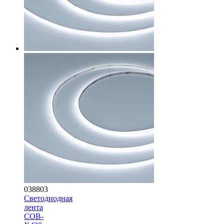
038803
Светодиодная
лента
COB-