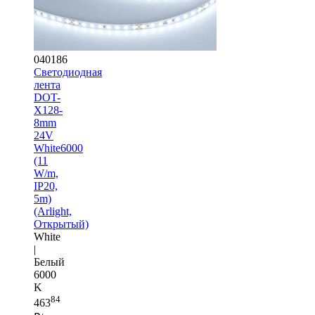
040186
Светодиодная
лента
DOT-
X128-
8mm
24V
White6000
(11
W/m,
IP20,
5m)
(Arlight,
Открытый)
White
|
Белый
6000
K
84
463