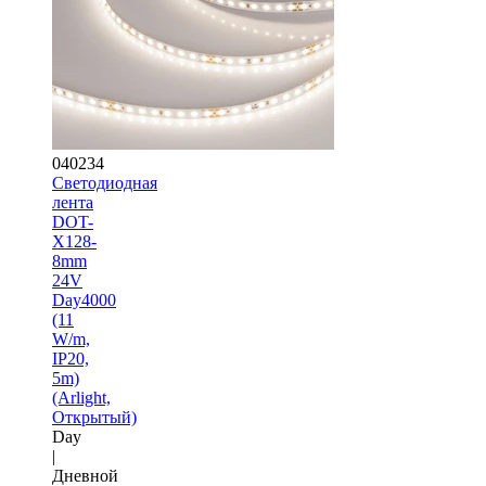
040234
Светодиодная
лента
DOT-
X128-
8mm
24V
Day4000
(11
W/m,
IP20,
5m)
(Arlight,
Открытый)
Day
|
Дневной