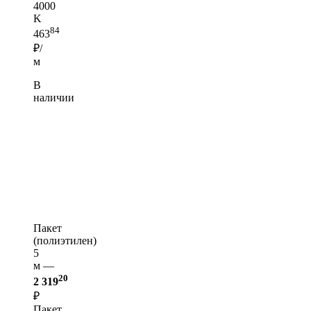
4000
K
84
463
₽/
м
В
наличии
Пакет
(полиэтилен)
5
м —
20
2 319
₽
Пакет