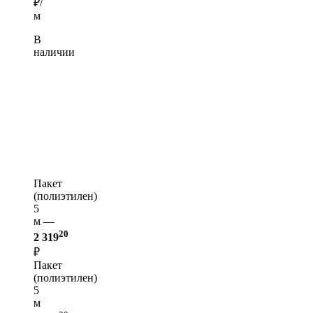
₽/
м
В
наличии
Пакет
(полиэтилен)
5
м —
20
2 319
₽
Пакет
(полиэтилен)
5
м