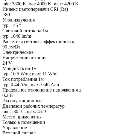
min: 3800 K; typ: 4000 K; max: 4200 K
Индекс цветопередачи CRI (Ra)
>80
Угол излучения
typ: 145 °
Световой поток на 1м
typ: 1040 lm/m
Расчетная световая эффективность
99 лм/Вт
Электрические
Напряжение питания
24 V
Мощность на 1м
typ: 10.5 W/m; max: 11 W/m
Ток потребления 1м
typ: 0.44 A/m; max: 0.46 A/m
Предельное отклонение напряжения ±
0.2 В
Эксплуатационные
Диапазон рабочих температур
min: -30 °C; max: 45 °C
Место применения
Только в помещении
Управление
Входной сигнал