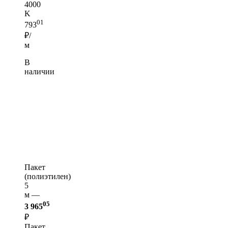
4000
K
01
793
₽/
м
В
наличии
Пакет
(полиэтилен)
5
м —
05
3 965
₽
Пакет