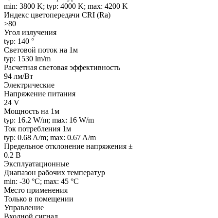
min: 3800 K; typ: 4000 K; max: 4200 K
Индекс цветопередачи CRI (Ra)
>80
Угол излучения
typ: 140 °
Световой поток на 1м
typ: 1530 lm/m
Расчетная световая эффективность
94 лм/Вт
Электрические
Напряжение питания
24 V
Мощность на 1м
typ: 16.2 W/m; max: 16 W/m
Ток потребления 1м
typ: 0.68 A/m; max: 0.67 A/m
Предельное отклонение напряжения ±
0.2 В
Эксплуатационные
Диапазон рабочих температур
min: -30 °C; max: 45 °C
Место применения
Только в помещении
Управление
Входной сигнал