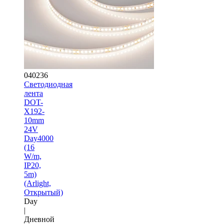
040236
Светодиодная
лента
DOT-
X192-
10mm
24V
Day4000
(16
W/m,
IP20,
5m)
(Arlight,
Открытый)
Day
|
Дневной