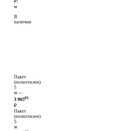
₽/
м
В
наличии
Пакет
(полиэтилен)
5
м —
05
3 965
₽
Пакет
(полиэтилен)
5
м