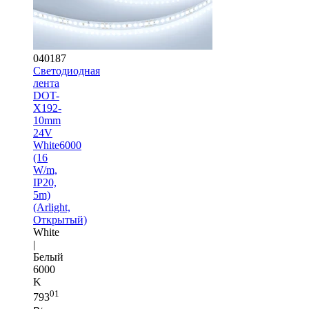
040187
Светодиодная
лента
DOT-
X192-
10mm
24V
White6000
(16
W/m,
IP20,
5m)
(Arlight,
Открытый)
White
|
Белый
6000
K
01
793