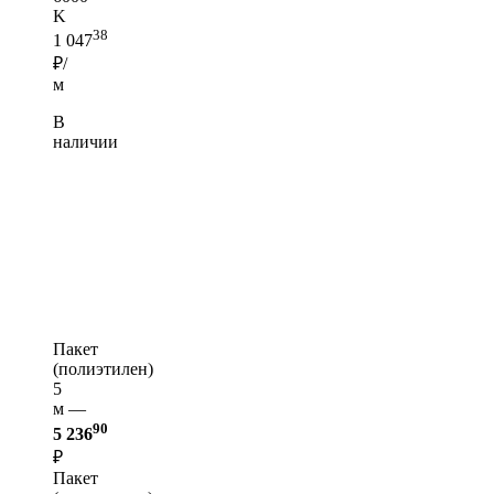
K
38
1 047
₽/
м
В
наличии
Пакет
(полиэтилен)
5
м —
90
5 236
₽
Пакет