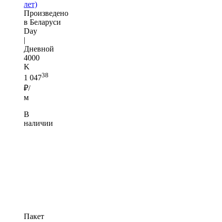
лет)
Произведено
в Беларуси
Day
|
Дневной
4000
K
38
1 047
₽/
м
В
наличии
Пакет