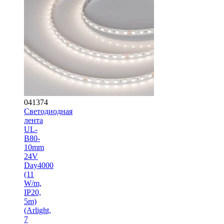
041374
Светодиодная
лента
UL-
B80-
10mm
24V
Day4000
(11
W/m,
IP20,
5m)
(Arlight,
7