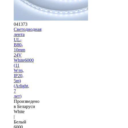
041373
Светодиодная
лента
UL-
B80-
10mm
24V
White6000
(11
W/m,
IP20,
5m)
(Arlight,
7
лет)
Произведено
в Беларуси
White
|
Белый
6000